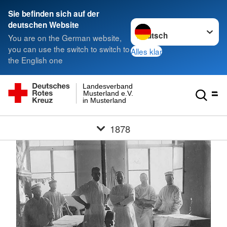
Sie befinden sich auf der
Sprache wechseln zu
deutschen Website
You are on the German website,
you can use the switch to switch to
Alles klar
the English one
Landesverband
Musterland e.V.
in Musterland
1878