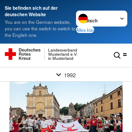
Sie befinden sich auf der
Sprache wechseln zu
deutschen Website
You are on the German website,
you can use the switch to switch to
Alles klar
the English one
Landesverband
Musterland e.V.
in Musterland
1992