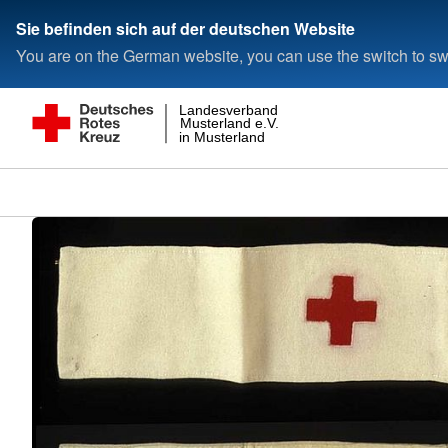
Sie befinden sich auf der deutschen Website
You are on the German website, you can use the switch to swi
Landesverband
Musterland e.V.
in Musterland