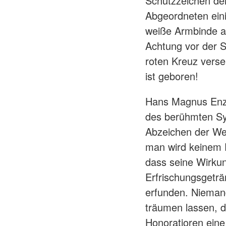
Schutzzeichen der
Abgeordneten eini
weiße Armbinde a
Achtung vor der S
roten Kreuz vers
ist geboren!
Hans Magnus Enze
des berühmten Sym
Abzeichen der Wel
man wird keinem D
dass seine Wirkun
Erfrischungsgetr
erfunden. Niemand
träumen lassen, d
Honoratioren eine 