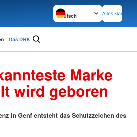
Sprache wechseln zu
Alles klar
en
Das DRK
kannteste Marke
lt wird geboren
enz in Genf entsteht das Schutzzeichen des