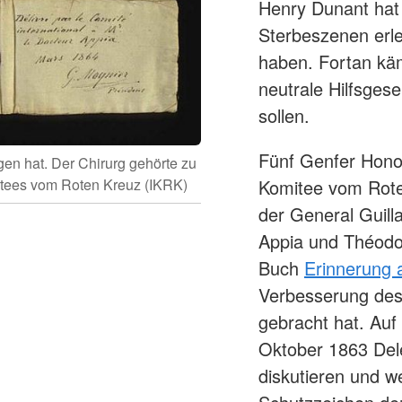
Henry Dunant ha
Sterbeszenen erleb
haben. Fortan käm
neutrale Hilfsgese
sollen.
Fünf Genfer Honor
en hat. Der Chirurg gehörte zu
itees vom Roten Kreuz (IKRK)
Komitee vom Rote
der General Guill
Appia und Théodo
Buch
Erinnerung 
Verbesserung des
gebracht hat. Auf
Oktober 1863 Del
diskutieren und w