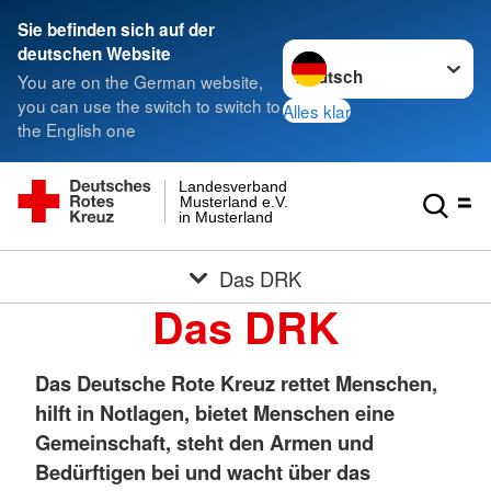
Sie befinden sich auf der
Sprache wechseln zu
deutschen Website
You are on the German website,
you can use the switch to switch to
Alles klar
the English one
Landesverband
Musterland e.V.
in Musterland
Das DRK
Das DRK
Das Deutsche Rote Kreuz rettet Menschen,
hilft in Notlagen, bietet Menschen eine
Gemeinschaft, steht den Armen und
Bedürftigen bei und wacht über das