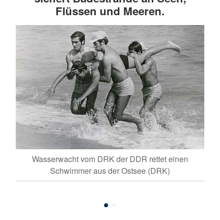
Flüssen und Meeren.
Wasserwacht vom DRK der DDR rettet einen
über
Die
Schwimmer aus der Ostsee (DRK)
euz-
25 
)