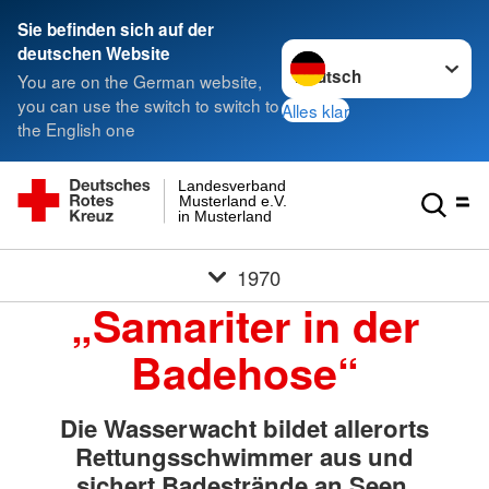
Sie befinden sich auf der
Sprache wechseln zu
deutschen Website
You are on the German website,
you can use the switch to switch to
Alles klar
the English one
Landesverband
Musterland e.V.
in Musterland
1970
„Samariter in der
Badehose“
Die Wasserwacht bildet allerorts
Rettungsschwimmer aus und
sichert Badestrände an Seen,